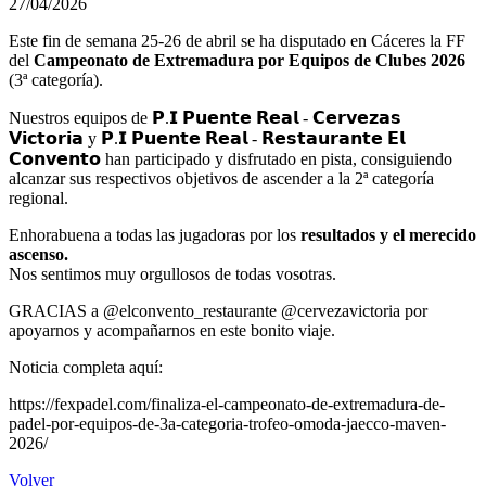
27/04/2026
Este fin de semana 25-26 de abril se ha disputado en Cáceres la FF
del
Campeonato de Extremadura por Equipos de Clubes 2026
(3ª categoría).
Nuestros equipos de 𝗣.𝗜 𝗣𝘂𝗲𝗻𝘁𝗲 𝗥𝗲𝗮𝗹 - 𝗖𝗲𝗿𝘃𝗲𝘇𝗮𝘀
𝗩𝗶𝗰𝘁𝗼𝗿𝗶𝗮 y 𝗣.𝗜 𝗣𝘂𝗲𝗻𝘁𝗲 𝗥𝗲𝗮𝗹 - 𝗥𝗲𝘀𝘁𝗮𝘂𝗿𝗮𝗻𝘁𝗲 𝗘𝗹
𝗖𝗼𝗻𝘃𝗲𝗻𝘁𝗼 han participado y disfrutado en pista, consiguiendo
alcanzar sus respectivos objetivos de ascender a la 2ª categoría
regional.
Enhorabuena a todas las jugadoras por los
resultados y el merecido
ascenso.
Nos sentimos muy orgullosos de todas vosotras.
GRACIAS a @elconvento_restaurante @cervezavictoria por
apoyarnos y acompañarnos en este bonito viaje.
Noticia completa aquí:
https://fexpadel.com/finaliza-el-campeonato-de-extremadura-de-
padel-por-equipos-de-3a-categoria-trofeo-omoda-jaecco-maven-
2026/
Volver